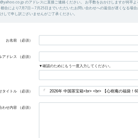
tu302@yahoo.co.jp のアドレスに直接ご連絡ください。 お手数をおかけしますが何
※都合により7月7日～7月25日までいただいたお問い合わせへの返信が遅くなる場
けして申し訳ございませんがご了承ください。
お名前
（必須）
ルアドレス
（必須）
▼確認のためにもう一度入力してください。
せタイトル
（必須）
合わせ内容
（必須）